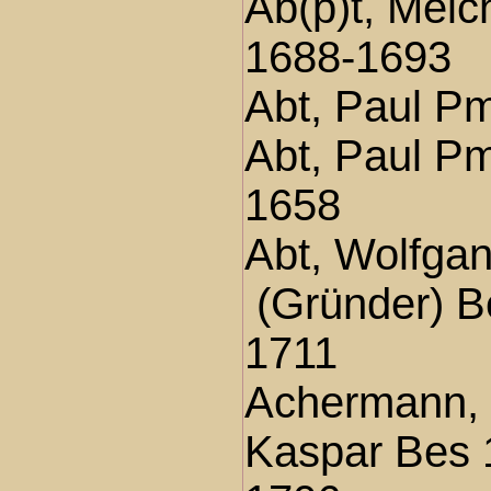
Ab(p)t, Melc
1688-1693
Abt, Paul P
Abt, Paul P
1658
Abt, Wolfga
(Gründer) B
1711
Achermann,
Kaspar Bes 