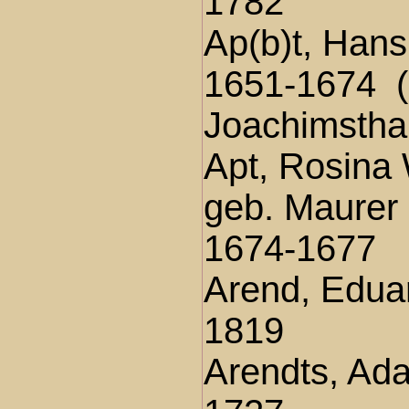
1782
Ap(b)t, Han
1651-1674 
Joachimstha
Apt, Rosina
geb. Maurer
1674-1677
Arend, Edua
1819
Arendts, Ad