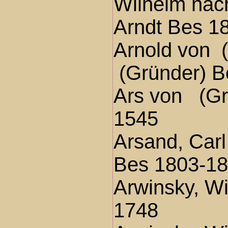
Wilhelm nac
Arndt Bes 1
Arnold von 
(Gründer) B
Ars von (Gr
1545
Arsand, Carl
Bes 1803-1
Arwinsky, W
1748