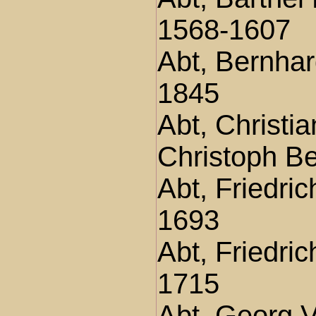
1568-1607
Abt, Bernha
1845
Abt, Christia
Christoph B
Abt, Friedri
1693
Abt, Friedric
1715
Abt, Georg V