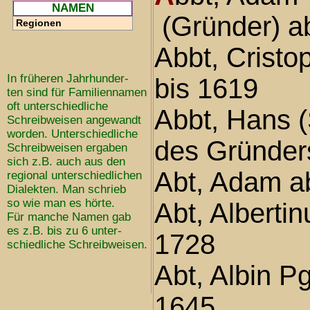
NAMEN
(Gründer) a
Regionen
Abbt, Cristo
In früheren Jahrhunder-
bis 1619
ten sind für Familiennamen
oft unterschiedliche
Abbt, Hans 
Schreibweisen angewandt
worden. Unterschiedliche
des Gründer
Schreibweisen ergaben
sich z.B. auch aus den
Abt, Adam a
regional unterschiedlichen
Dialekten. Man schrieb
so wie man es hörte.
Abt, Alberti
Für manche Namen gab
es z.B. bis zu 6 unter-
1728
schiedliche Schreibweisen.
Abt, Albin P
1645