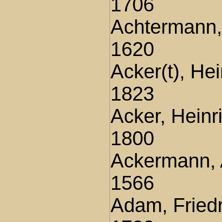
1706
Achtermann
1620
Acker(t), He
1823
Acker, Heinr
1800
Ackermann, 
1566
Adam, Fried