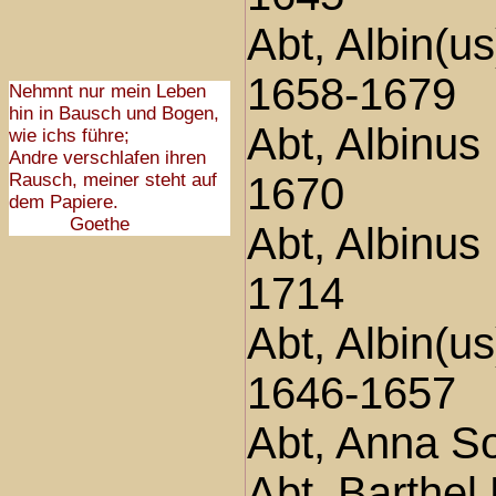
Abt, Albin(u
1658-1679
Nehmnt nur mein Leben
hin in Bausch und Bogen,
Abt, Albinus
wie ichs führe;
Andre verschlafen ihren
Rausch, meiner steht auf
1670
dem Papiere.
Goethe
Abt, Albinus
1714
Abt, Albin(u
1646-1657
Abt, Anna S
Abt, Barthel