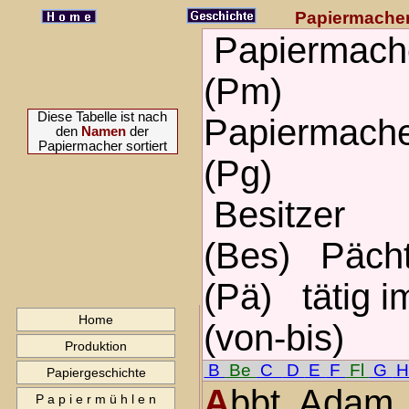
Papiermache
Papiermach
(Pm)
Diese Tabelle ist nach
Papiermache
den
Namen
der
Papiermacher sortiert
(Pg)
Besitzer
(Bes) Pächt
(Pä) tätig i
Home
(von-bis)
Produktion
B
Be
C
D
E
F
Fl
G
Papiergeschichte
A
bbt, Adam
P a p i e r m ü h l e n