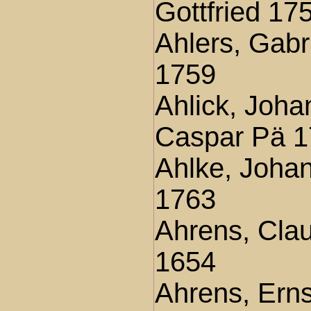
Gottfried 17
Ahlers, Gabr
1759
Ahlick, Joha
Caspar Pä 
Ahlke, Joha
1763
Ahrens, Cla
1654
Ahrens, Erns